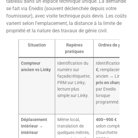
tableau dans un espace technique unique. La demande
se fait via Enedis (souvent déclenchée depuis votre
fournisseur), avec visite technique puis devis. Les coûts
varient selon l’emplacement, la distance à la limite de
propriété et la nature des travaux de génie civil.
Situation
Repères
Ordres de prix
pratiques
Compteur
Identification du
Identification :
0
Le
ancien vs Linky
numéro sur
€
; remplacement
im
façade/étiquette;
ancien → Linky
re
PRM sur Linky;
pris en charge
pl
lecture plus
par Enedis
le
simple sur Linky.
lorsque
ca
programmé.
En
Déplacement
Même local,
400–900 €
2–
intérieur →
translation de
selon complexité
se
intérieur
quelques mètres,
(fourchette
ap