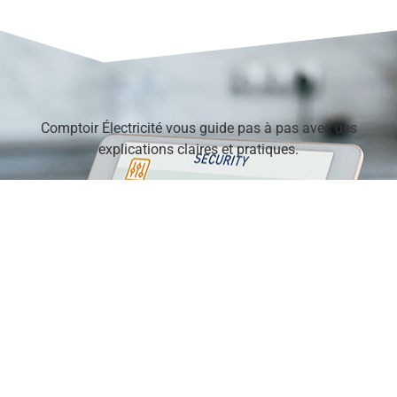
Comptoir Électricité vous guide pas à pas avec des
explications claires et pratiques.
Menu principal
Accueil
Compteur
Eclairage
Domotique
Menu secondaire