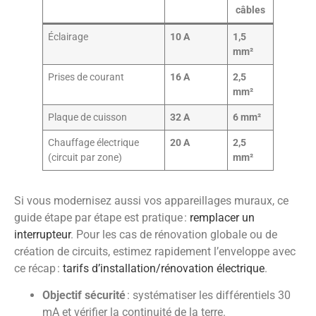
câbles
Éclairage
10 A
1,5
mm²
Prises de courant
16 A
2,5
mm²
Plaque de cuisson
32 A
6 mm²
Chauffage électrique
20 A
2,5
(circuit par zone)
mm²
Si vous modernisez aussi vos appareillages muraux, ce
guide étape par étape est pratique :
remplacer un
interrupteur
. Pour les cas de rénovation globale ou de
création de circuits, estimez rapidement l’enveloppe avec
ce récap :
tarifs d’installation/rénovation électrique
.
Objectif sécurité
: systématiser les différentiels 30
mA et vérifier la continuité de la terre.