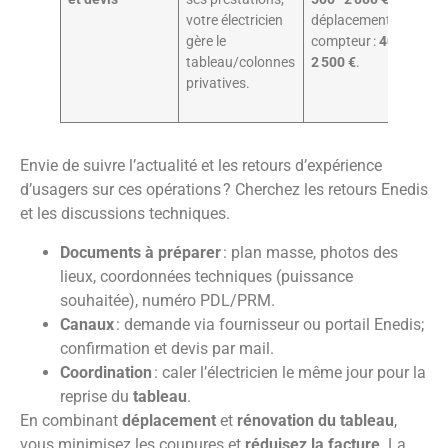
votre électricien
déplacement
co
gère le
compteur :
400–
réd
tableau/colonnes
2 500 €
.
dé
privatives.
gl
Envie de suivre l’actualité et les retours d’expérience
d’usagers sur ces opérations ? Cherchez les retours Enedis
et les discussions techniques.
Documents à préparer
: plan masse, photos des
lieux, coordonnées techniques (puissance
souhaitée), numéro PDL/PRM.
Canaux
: demande via fournisseur ou portail Enedis;
confirmation et devis par mail.
Coordination
: caler l’électricien le même jour pour la
reprise du
tableau
.
En combinant
déplacement
et
rénovation du tableau
,
vous minimisez les coupures et
réduisez la facture
. La