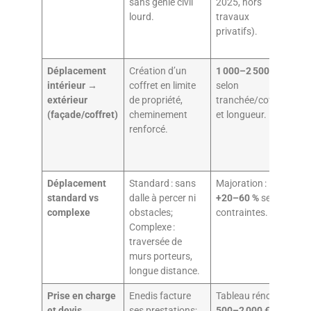
sans génie civil
2025, hors
ac
lourd.
travaux
du
privatifs).
Déplacement
Création d’un
1 000–2 500 €
4–
intérieur →
coffret en limite
selon
se
extérieur
de propriété,
tranchée/coffret
(a
(façade/coffret)
cheminement
et longueur.
gén
renforcé.
co
Déplacement
Standard : sans
Majoration :
Vis
standard vs
dalle à percer ni
+20–60 %
selon
te
complexe
obstacles;
contraintes.
obl
Complexe :
aj
traversée de
de
murs porteurs,
longue distance.
Prise en charge
Enedis facture
Tableau rénové :
Un
et devis
ses prestations;
500–2 000 €
;
ch